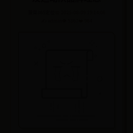
菠菜365定位
📅 2025-08-09 19:14:06
✍️ admin
👁️ 5367
❤️ 964