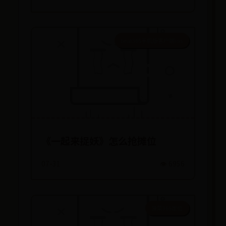
beat365手机版客户端ios
《一起来捉妖》怎么抢摊位
07-31
👁️ 6956
菠菜365定位