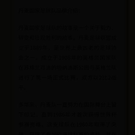
丹麦国家足球队品牌介绍：
丹麦国家足球队的故事是一个关于毅力、
转变和壮观胜利的故事。丹麦足球联盟成
立于1889年，是世界上最古老的足球协
会之一。成立于1908年的英格兰国家队
在苏格兰邓迪的坦纳迪斯公园与英格兰队
进行了第一场正式比赛，双方以2比2战
平。
多年来，丹麦队一直努力在国际舞台上留
下印记，直到1986年才首次获得世界杯
参赛资格。这支球队在1960年取得了突
破，获得了参加欧洲锦标赛的资格，并在