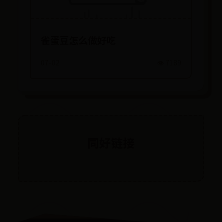
雀蛋豆怎么做好吃
07-02
👁️ 7189
同好链接