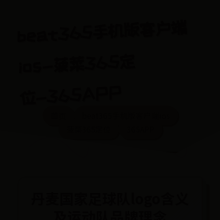
beat365手机版客户端
ios-菠菜365定
位-365APP
首页
beat365手机版客户端ios
菠菜365定位
365APP
丹麦国家足球队logo含义
及运动队品牌理念