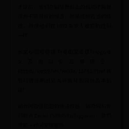
才球员，他们在国际舞台上的成功不再被
视为不可思议的惊喜，而是理所应当的成
就，就像他们在1992年令人难忘的胜利
一样。
本文标题和链接 丹麦国家足球队logo含
义及运动队品牌理念:
https://logo9.net/works/13761.html 转
载时请注明出处为诗宸标志设计及本链
接!
如有内容侵犯您的合法权益，请及时与我
们联系Email:75696531@qq.com，我们
将第一时间安排删除。