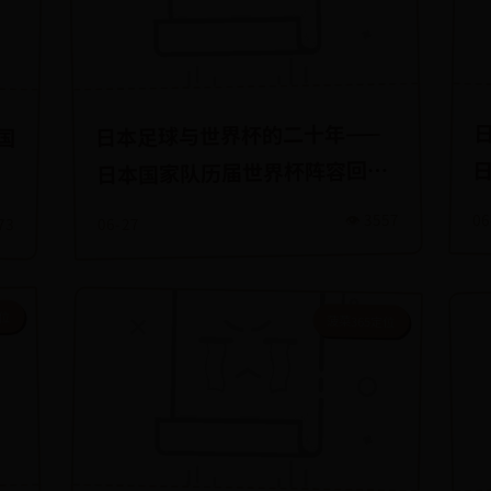
国
日本足球与世界杯的二十年——
日本国家队历届世界杯阵容回
顾！
👁️ 3557
06
173
06-27
定位
菠菜365定位