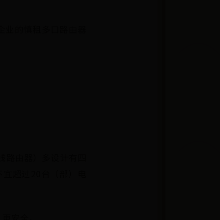
企业的慎租多口路由器
。
线路由器）多设计有四
不宜超过20台（部）电
、更安全。