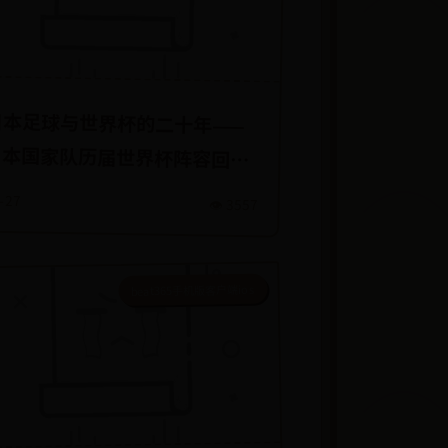
日本足球与世界杯的二十年——
日本国家队历届世界杯阵容回
顾！
-27
👁️ 3557
beat365手机版客户端ios