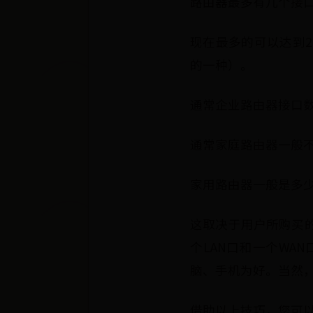
路由器最多有几个接口
现在最多的可以达到
的一种）。
通常企业路由器接口数
通常家庭路由器一般不
家用路由器一般是多
这取决于用户所购买
个LAN口和一个WA
脑、手机为好。当然，
借助以上技巧，您可以