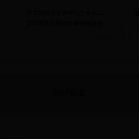
日本足球与世界杯的二十年——
日本国家队历届世界杯阵容回
0
顾！
706
06-27
👁️ 3557
同好链接