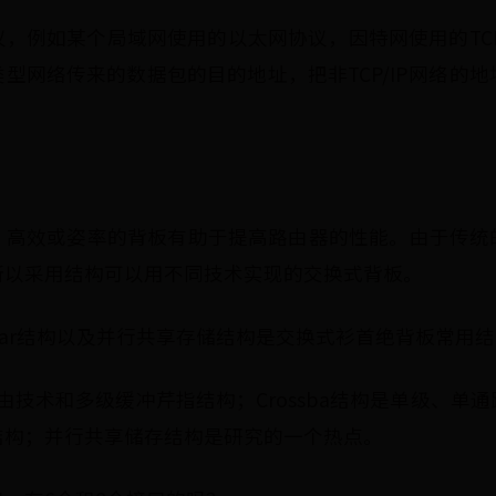
，例如某个局域网使用的以太网协议，因特网使用的TCP
网络传来的数据包的目的地址，把非TCP/IP网络的地址转
，高效或姿率的背板有助于提高路由器的性能。由于传统
所以采用结构可以用不同技术实现的交换式背板。
ossbar结构以及并行共享存储结构是交换式衫首绝背板常用
路由技术和多级缓冲芹指结构；Crossba结构是单级、单
结构；并行共享储存结构是研究的一个热点。