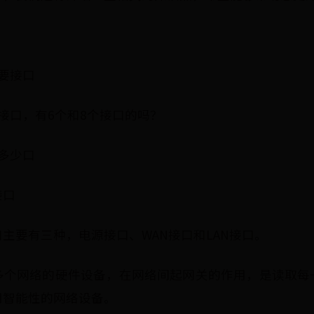
要接口
接口，有6个和8个接口的吗？
多少口
接口
主要有三种，电源接口、WAN接口和LAN接口。
多个网络的硬件设备，在网络间起网关的作用，是读取每
用智能性的网络设备。