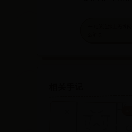
← 电脑连接上无线
么解决
相关手记
365