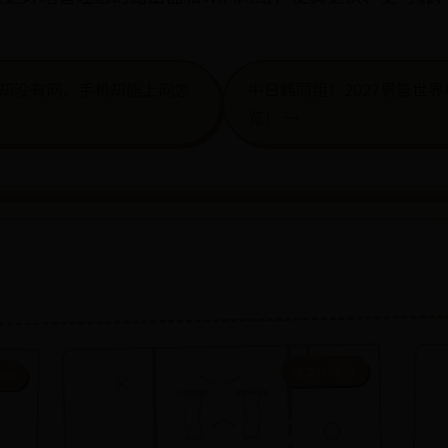
网却没有网，手机却能上网怎
中日韩同组！2027男篮世
览！ →
菠菜365定位
APP