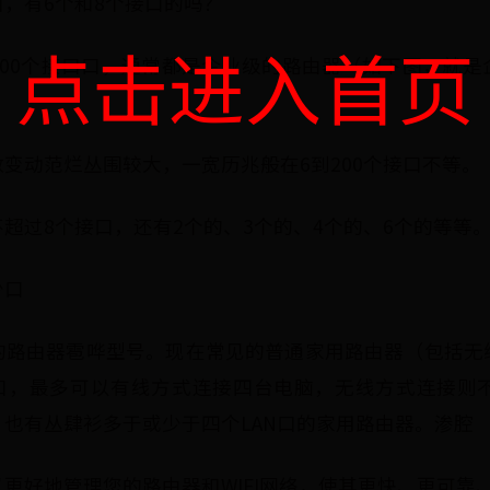
，有6个和8个接口的吗？
点击进入首页
200个接口口，通常都是企业级的路由器（如下图，就是
变动范烂丛围较大，一宽历兆般在6到200个接口不等。
超过8个接口，还有2个的、3个的、4个的、6个的等等
少口
的路由器雹哗型号。现在常见的普通家用路由器（包括无
N口，最多可以有线方式连接四台电脑，无线方式连接则
也有丛肆衫多于或少于四个LAN口的家用路由器。渗腔
更好地管理您的路由器和WIFI网络，使其更快、更可靠