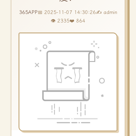
365APP
📅 2025-11-07 14:30:26
✍️ admin
👁️ 2335
❤️ 864