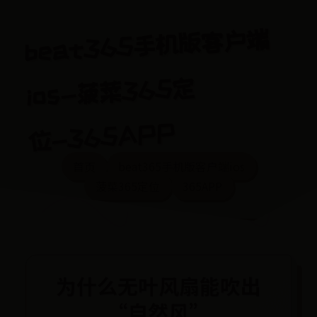
beat365手机版客户端
ios-菠菜365定
位-365APP
首页
beat365手机版客户端ios
菠菜365定位
365APP
为什么无叶风扇能吹出
“自然风”