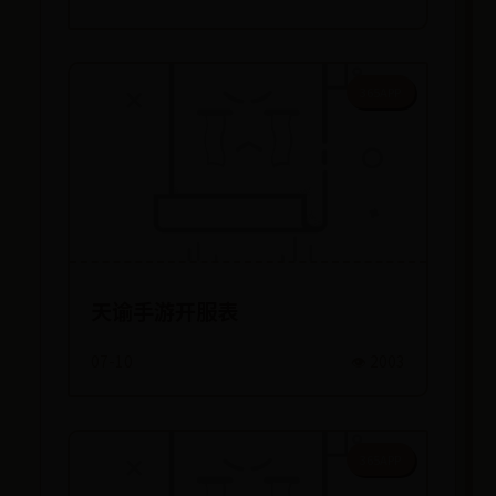
365APP
天谕手游开服表
07-10
👁️ 2003
365APP