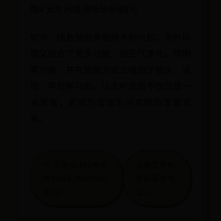
图4 无叶风扇流场分布图[3]
如今，随着智能家电技术的兴起，无叶风
扇又融合了更多功能，如空气净化、照明
等功能，并在使用方式上增加了摇头、遥
控、声控等功能，让无叶风扇不仅仅是一
台家电，更成为营造生活氛围的重要元
素。
← 三星Note5电池
诺基亚手机
续航真实表现到底
售后服务电
如何？
话 →