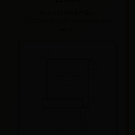
beat365手机版客户端ios
📅 2025-10-05 11:55:18
✍️ admin
👁️ 6240
❤️ 181