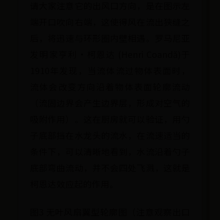
请大家注意它的出风口方向，是在图示左
端开口吹向右端，这使得风在流出狭缝之
后，将迅速与环形圈内壁相遇。罗马尼亚
发明家亨利·柯恩达 (Henri Coandă)于
1910年发现，当流体流过物体表面时，
流体会改变方向沿着物体表面轮廓流动
（流固边界会产生边界层，形成对空气的
吸附作用）。这在厨房就可以验证，用勺
子底部挡在水龙头的流水，在流速适当的
条件下，可以清晰地看到，水流沿着勺子
底部弯曲流动，并不会四处飞溅，这就是
柯恩达效应起的作用。
图3 无叶风扇翼型轮廓图（注意观察出口