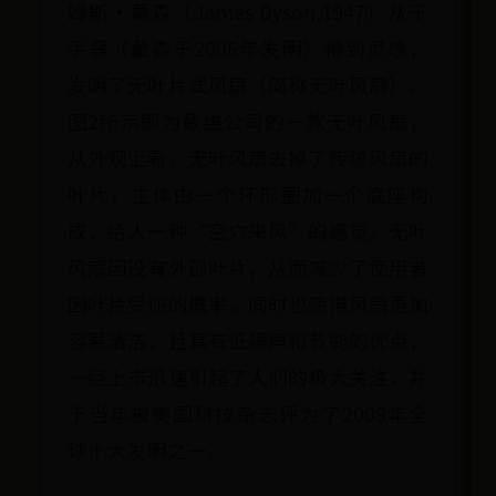
姆斯·戴森（James Dyson,1947）从干
手器（戴森于2006年发明）得到灵感，
发明了无叶片式风扇（简称无叶风扇）。
图2所示即为戴维公司的一款无叶风扇，
从外观上看，无叶风扇去掉了传统风扇的
叶片，主体由一个环形圈加一个底座构
成，给人一种“空穴来风”的感觉。无叶
风扇因没有外部叶片，从而减少了使用者
因叶片受伤的概率，同时也使得风扇更加
容易清洁，且具有低噪声和节能的优点，
一经上市迅速引起了人们的极大关注，并
于当年被美国科技杂志评为了2009年全
球十大发明之一。