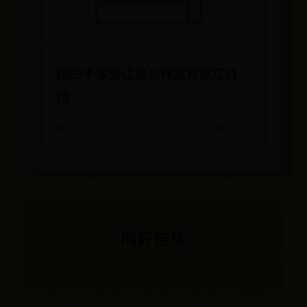
横扫千军张辽怎么样武将张辽介
绍
06-30
👁️ 8712
同好链接