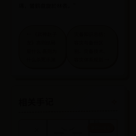
堣，鸞鹤盘旋於林表。”
← ​《武神赵子
灾备知识总结：
龙》高则结局
容灾与备份区
是什么 高则为
别、灾备技术、
什么杀死乐渊
容灾体系规划 →
相关手记
菠菜365定位