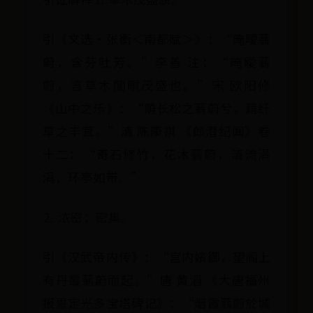
引《文选·张衡＜南都赋＞》：“晻曖蓊
蔚，含芬吐芳。”李善 注：“晻曖蓊
蔚，言草木闇暝茂盛也。”宋 欧阳修
《山中之乐》：“荫长松之蓊蔚兮，藉纤
草之丰茸。”清 陈康祺 《郎潜纪闻》卷
十二：“奇石修竹，花木蓊蔚，清流涓
涓，环亭如带。”
⒉ 浓密；密集。
引《汉武帝内传》：“宫内嬪御，望阁上
有丹霞蓊蔚而起。”唐 黄滔 《大唐福州
报恩定光多宝塔碑记》：“烟霞蓊蔚於城