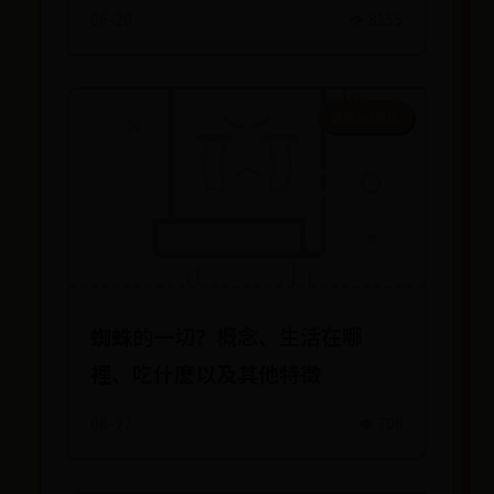
06-28
👁️ 8155
菠菜365定位
蜘蛛的一切？概念、生活在哪
裡、吃什麼以及其他特徵
06-27
👁️ 706