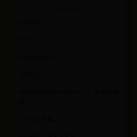
wěngwèi
蓊蔚
拼音wěng wèi
注音ㄨㄥˇ ㄨㄟˋ
词语解释蓊蔚[ wěng wèi ]⒈ 草木茂盛
貌。
⒉ 浓密；密集。
引证解释⒈ 草木茂盛貌。